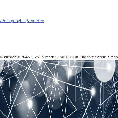
Věřím pohybu
,
VegeBee
ID number: 10764275, VAT number: CZ8401133818. The entrepreneur is register