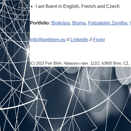
I am fluent in English, French and Czech
Portfolio:
Biokrása
,
Bioma
,
Fotoateliér Zenitha
,
info@petrbren.eu
//
LinkedIn
//
Fiverr
(C) 2023 Petr Břeň, Halasovo nám. 112/2, 63800 Brno, CZ, 