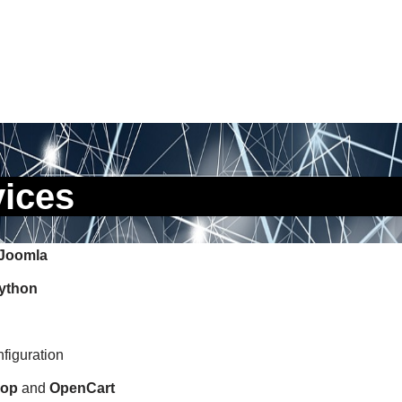
vices
Joomla
ython
figuration
hop
and
OpenCart