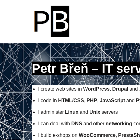
Přeskočit
na
obsah
Petr Břeň – IT ser
I create web sites in
WordPress
,
Drupal
and
I code in
HTML/CSS
,
PHP
,
JavaScript
and
P
I administer
Linux
and
Unix
servers
I can deal with
DNS
and other
networking
con
I build e-shops on
WooCommerce
,
PrestaS